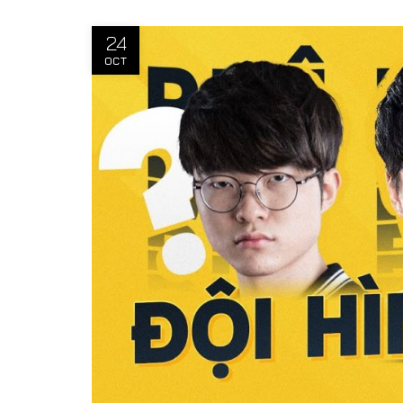
24
OCT