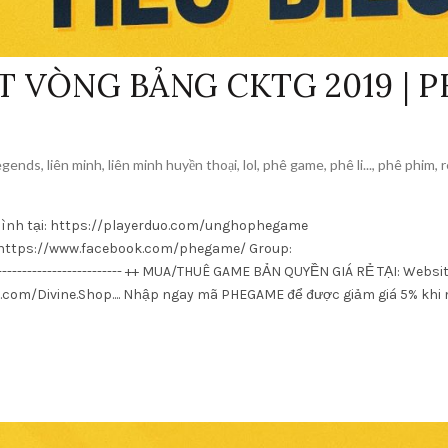
 VÒNG BẢNG CKTG 2019 | P
legends
,
liên minh
,
liên minh huyền thoại
,
lol
,
phê game
,
phê li...
,
phê phim
,
r
 mình tại: https://playerduo.com/unghophegame
https://www.facebook.com/phegame/ Group:
------------------------- ++ MUA/THUÊ GAME BẢN QUYỀN GIÁ RẺ TẠI: Websit
.com/Divine.Shop.... Nhập ngay mã PHEGAME để được giảm giá 5% khi