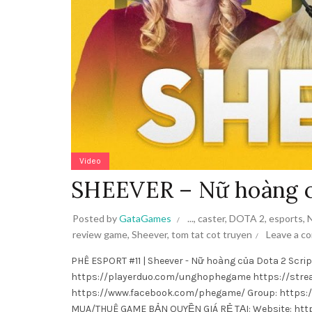
Video
SHEEVER – Nữ hoàng củ
Posted by
GataGames
...
,
caster
,
DOTA 2
,
esports
,
N
review game
,
Sheever
,
tom tat cot truyen
Leave a c
PHÊ ESPORT #11 | Sheever - Nữ hoàng của Dota 2 Script
https://playerduo.com/unghophegame https://str
https://www.facebook.com/phegame/ Group: https://www.f
MUA/THUÊ GAME BẢN QUYỀN GIÁ RẺ TẠI: Website: http: