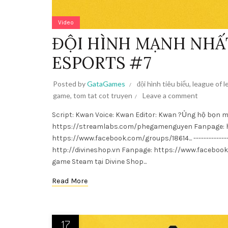
Video
ĐỘI HÌNH MẠNH NHẤT
ESPORTS #7
Posted by
GataGames
đội hình tiêu biểu
,
league of 
game
,
tom tat cot truyen
Leave a comment
Script: Kwan Voice: Kwan Editor: Kwan ?Ủng hộ bọn
https://streamlabs.com/phegamenguyen Fanpage: 
https://www.facebook.com/groups/18614... -------------
http://divineshop.vn Fanpage: https://www.facebook
game Steam tại Divine Shop...
Read More
17