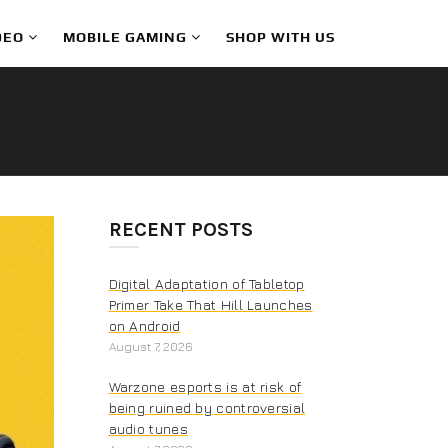
DEO
MOBILE GAMING
SHOP WITH US
RECENT POSTS
Digital Adaptation of Tabletop
Primer Take That Hill Launches
on Android
August 7, 2026
Warzone esports is at risk of
being ruined by controversial
audio tunes