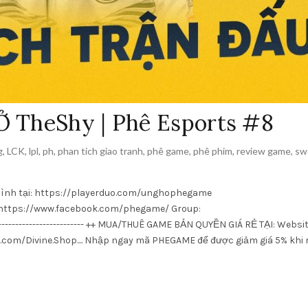
 Ở TheShy | Phê Esports #8
g
,
LCK
,
lpl
,
ph
,
phan tich giao tranh
,
phê game
,
phê phim
,
review game
,
sw
 mình tại: https://playerduo.com/unghophegame
https://www.facebook.com/phegame/ Group:
------------------------- ++ MUA/THUÊ GAME BẢN QUYỀN GIÁ RẺ TẠI: Websit
.com/Divine.Shop.... Nhập ngay mã PHEGAME để được giảm giá 5% khi