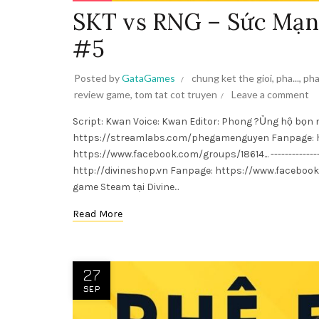
SKT vs RNG – Sức Mạnh
#5
Posted by
GataGames
chung ket the gioi
,
pha...
,
pha
review game
,
tom tat cot truyen
Leave a comment
Script: Kwan Voice: Kwan Editor: Phong ?Ủng hộ bọ
https://streamlabs.com/phegamenguyen Fanpage: 
https://www.facebook.com/groups/18614... -------------
http://divineshop.vn Fanpage: https://www.facebook
game Steam tại Divine...
Read More
27
SEP