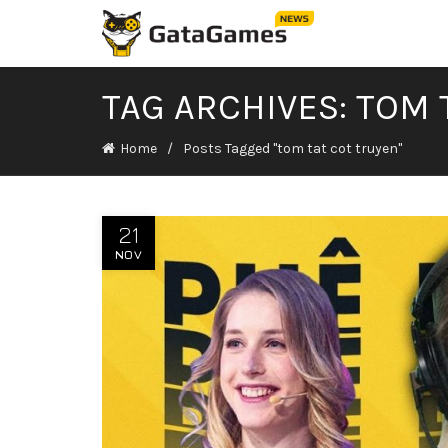
TAG ARCHIVES: TOM 
Home
Posts Tagged "tom tat cot truyen"
21
NOV