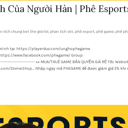
 Của Người Hàn | Phê Esport
n tich chung ket the gioi lol
,
phan tich skt
,
phê esport
,
phê game
,
phê ph
n mình tại: https://playerduo.com/unghophegame
https://www.facebook.com/phegame/ Group:
------------------------- ++ MUA/THUÊ GAME BẢN QUYỀN GIÁ RẺ TẠI: Websit
.com/Divine.Shop.... Nhập ngay mã PHEGAME để được giảm giá 5% khi