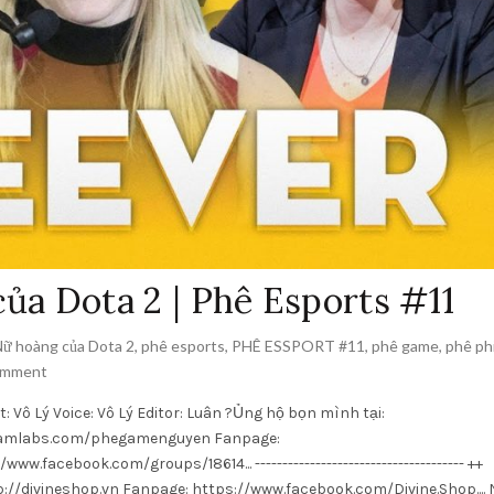
a Dota 2 | Phê Esports #11
ữ hoàng của Dota 2
,
phê esports
,
PHÊ ESSPORT #11
,
phê game
,
phê ph
omment
: Vô Lý Voice: Vô Lý Editor: Luân ?Ủng hộ bọn mình tại:
eamlabs.com/phegamenguyen Fanpage:
acebook.com/groups/18614... -------------------------------------- ++
//divineshop.vn Fanpage: https://www.facebook.com/Divine.Shop....