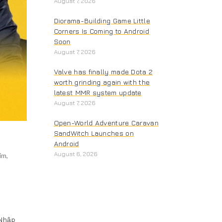
August 7, 2026
Diorama-Building Game Little
Corners Is Coming to Android
Soon
August 7, 2026
Valve has finally made Dota 2
worth grinding again with the
latest MMR system update
August 7, 2026
Open-World Adventure Caravan
SandWitch Launches on
Android
August 6, 2026
im
,
 Nhập