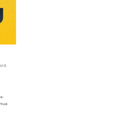
ord
,
e:
 mua