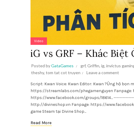
Video
iG vs GRF – Khác Biệt
Posted by
GataGames
grf
,
Griffin
,
ig
,
invictus gamin
theshy
,
tom tat cot truyen
Leave a comment
Script: Kwan Voice: Kwan Editor: Kwan ?Ủng hộ bọn
https://streamlabs.com/phegamenguyen Fanpage: 
https://www.facebook.com/groups/18614... -------------
http://divineshop.vn Fanpage: https://www.facebook
game Steam tại Divine Shop...
Read More