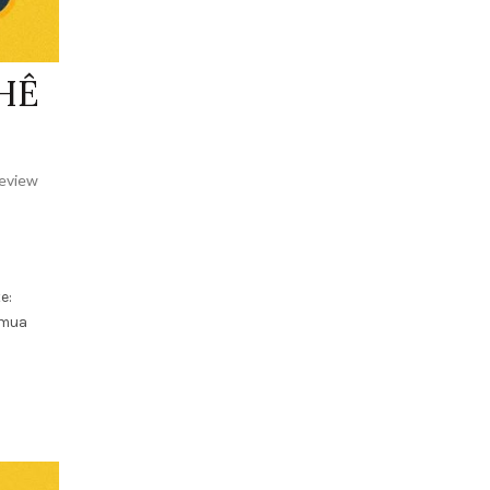
HÊ
eview
e:
 mua