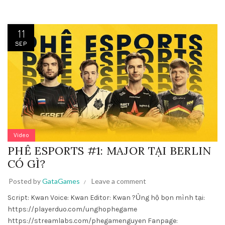
11
SEP
Video
PHÊ ESPORTS #1: MAJOR TẠI BERLIN
CÓ GÌ?
Posted by
GataGames
Leave a comment
Script: Kwan Voice: Kwan Editor: Kwan ?Ủng hộ bọn mình tại:
https://playerduo.com/unghophegame
https://streamlabs.com/phegamenguyen Fanpage: