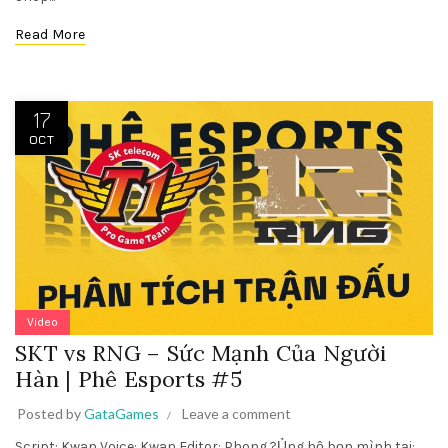
Read More
17
OCT
Video
SKT vs RNG – Sức Mạnh Của Người
Hàn | Phê Esports #5
Posted by
GataGames
Leave a comment
Script: Kwan Voice: Kwan Editor: Phong ?Ủng hộ bọn mình tại: