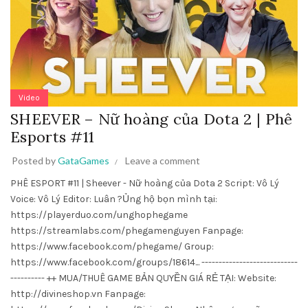
Video
SHEEVER – Nữ hoàng của Dota 2 | Phê
Esports #11
Posted by
GataGames
Leave a comment
PHÊ ESPORT #11 | Sheever - Nữ hoàng của Dota 2 Script: Vô Lý
Voice: Vô Lý Editor: Luân ?Ủng hộ bọn mình tại:
https://playerduo.com/unghophegame
https://streamlabs.com/phegamenguyen Fanpage:
https://www.facebook.com/phegame/ Group:
https://www.facebook.com/groups/18614... ----------------------------
---------- ++ MUA/THUÊ GAME BẢN QUYỀN GIÁ RẺ TẠI: Website:
http://divineshop.vn Fanpage: