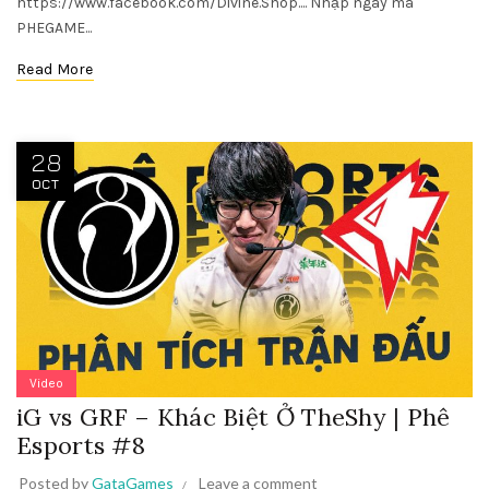
https://www.facebook.com/Divine.Shop.... Nhập ngay mã
PHEGAME...
Read More
28
OCT
Video
iG vs GRF – Khác Biệt Ở TheShy | Phê
Esports #8
Posted by
GataGames
Leave a comment