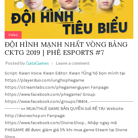
Video
ĐỘI HÌNH MẠNH NHẤT VÒNG BẢNG
CKTG 2019 | PHÊ ESPORTS #7
Posted by
GataGames
Leave a comment
Script: Kwan Voice: Kwan Editor: Kwan ?Ủng hộ bọn mình tại:
https://playerduo.com/unghophegame
https://streamlabs.com/phegamenguyen Fanpage:
https://www.facebook.com/phegame/ Group:
https://www.facebook.com/groups/18614... ----------------------------
---------- ++ MUA/THUÊ GAME BẢN QUYỀN GIÁ RẺ TẠI: Website:
http://divineshop.vn Fanpage:
https://www.facebook.com/Divine.Shop.... Nhập ngay mã
PHEGAME để được giảm giá 5% khi mua game Steam tại Divine
Shop...