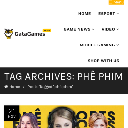
Menu
HOME
ESPORT
GAME NEWS
VIDEO
MOBILE GAMING
SHOP WITH US
TAG ARCHIVES: PHÊ PHIM
Home
Posts Tagged "phê phim"
21
NOV