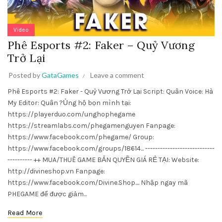
Video
Phê Esports #2: Faker – Quỷ Vương
Trở Lại
Posted by
GataGames
Leave a comment
Phê Esports #2: Faker - Quỷ Vương Trở Lại Script: Quân Voice: Hà
My Editor: Quân ?Ủng hộ bọn mình tại:
https://playerduo.com/unghophegame
https://streamlabs.com/phegamenguyen Fanpage:
https://www.facebook.com/phegame/ Group:
https://www.facebook.com/groups/18614... ----------------------------
---------- ++ MUA/THUÊ GAME BẢN QUYỀN GIÁ RẺ TẠI: Website:
http://divineshop.vn Fanpage:
https://www.facebook.com/Divine.Shop.... Nhập ngay mã
PHEGAME để được giảm...
Read More