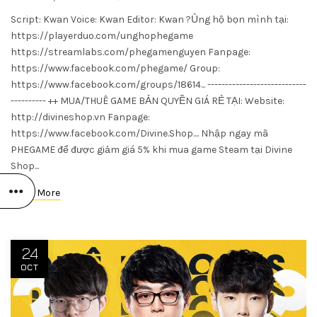
Script: Kwan Voice: Kwan Editor: Kwan ?Ủng hộ bọn mình tại:
https://playerduo.com/unghophegame
https://streamlabs.com/phegamenguyen Fanpage:
https://www.facebook.com/phegame/ Group:
https://www.facebook.com/groups/18614... ----------------------------
---------- ++ MUA/THUÊ GAME BẢN QUYỀN GIÁ RẺ TẠI: Website:
http://divineshop.vn Fanpage:
https://www.facebook.com/Divine.Shop.... Nhập ngay mã
PHEGAME để được giảm giá 5% khi mua game Steam tại Divine
Shop...
Read More
24
OCT